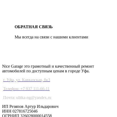
ОБРАТНАЯ СВЯЗЬ
Мы всегда на связи с нашими клиентами
NICE GARAGE
Nice Garage это грамотный и качественный ремонт
автомобилей по доступным ценам в городе Уфа.
г. Уфа, ул. Кавказская, 8к3
Телефон: +7 937 111-66-11
Почта: ulitka-ng@yandex.ru
ИП Резяпов Артур Ильдарович
ИНН 027816725046
ОГРНИП 326028000014558