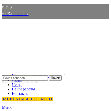
Г. УФА,
Кавказская,
УЛ.
8к3
С 10:00 ДО 20:00.
БЕЗ ВЫХОДНЫХ
Корпоративным клиентам
Поиск
Акции
НАШ ТЕЛЕФОН ДЛЯ СВЯЗИ
Цены
+7 937 111-66-11
Наши работы
Контакты
ЗАПИСАТЬСЯ НА РЕМОНТ
Меню