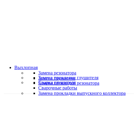
Классные специалисты
Специалисты высокого уровня
Скидки и акции
Предоставляем скидки
Выхлопная
Замена резонатора
Замена прокладки глушителя
Замена глушителя
Сварка глушителя
Замена прокладки резонатора
Сварочные работы
Замена прокладки выпускного коллектора
Качественная работа
Делаем работу с душой