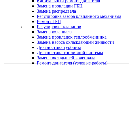
Капитальный ремонт двигателя
Замена прокладки ГБЦ
Замена распредвала
Регулировка зазора клапанного механизма
Ремонт ГБЦ
Регулировка клапанов
Замена коленвала
Замена прокладок теплообменника
Замена насоса охлаждающей жидкости
Диагностика турбины
Диагностика топливной системы
Замена вкладышей коленвала
Ремонт двигателя (узловые работы)
Качественная работа
Делаем работу с душой
Быстро и в срок
Работаем оперативно