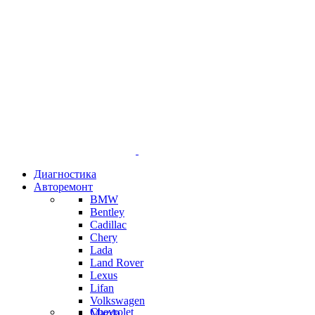
Диагностика
Авторемонт
BMW
Bentley
Cadillac
Chery
Lada
Land Rover
Lexus
Lifan
Volkswagen
Chevrolet
Mazda