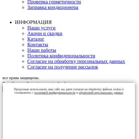
Проверка герметичности
Заправка кондиционера
ИНФОРМАЦИЯ
Наши услуги
Акции и скидки
Каталог
Контакты
Наши работы
Политика конфиденциальности
Согласие на обработку персональных данных
Согласие на получение рассылок
все права защищены.
Разработка сайта: nicegaragetechnology
Поиск
Продолжая использовать наш сайт, вы даете согласие на обработку файлов cookie и
соглашаетесь с
политикой конфиденциальности
и
обработкой персональных данных
Меню
Категории
Диагностика
Авторемонт
Техобслуживание
Ходовая
Двигатель