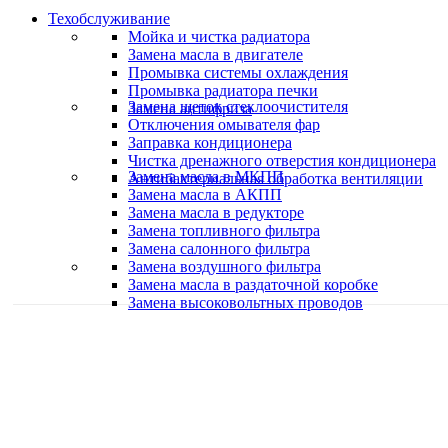
Техобслуживание
Мойка и чистка радиатора
Замена масла в двигателе
Промывка системы охлаждения
Промывка радиатора печки
Замена щеток стеклоочистителя
Замена антифриза
Отключения омывателя фар
Заправка кондиционера
Чистка дренажного отверстия кондиционера
Замена масла в МКПП
Антибактериальная обработка вентиляции
Замена масла в АКПП
Замена масла в редукторе
Замена топливного фильтра
Замена салонного фильтра
Замена воздушного фильтра
Замена масла в раздаточной коробке
Замена высоковольтных проводов
Качественная работа
Делаем работу с душой
Быстро и в срок