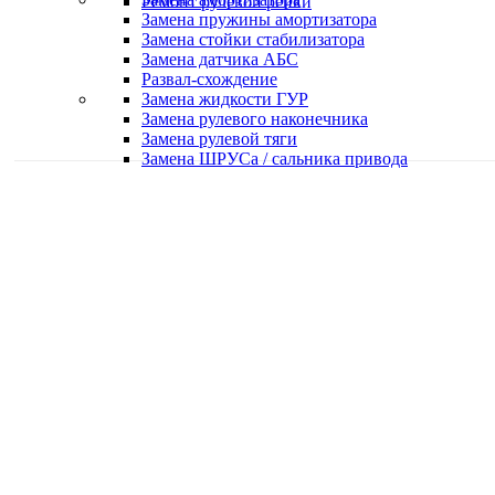
Ремонт рулевой рейки
Замена пружины амортизатора
Замена стойки стабилизатора
Замена датчика АБС
Развал-схождение
Замена жидкости ГУР
Замена рулевого наконечника
Замена рулевой тяги
Замена ШРУСа / сальника привода
Качественная работа
Делаем работу с душой
Быстро и в срок
Работаем оперативно
Классные специалисты
Специалисты высокого уровня