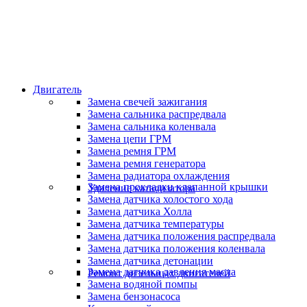
Скидки и акции
Предоставляем скидки
Двигатель
Замена свечей зажигания
Замена сальника распредвала
Замена сальника коленвала
Замена цепи ГРМ
Замена ремня ГРМ
Замена ремня генератора
Замена радиатора охлаждения
Замена прокладки клапанной крышки
Удаление катализатора
Замена датчика холостого хода
Замена датчика Холла
Замена датчика температуры
Замена датчика положения распредвала
Замена датчика положения коленвала
Замена датчика детонации
Замена датчика давления масла
Ремонт дизельных двигателей
Замена водяной помпы
Замена бензонасоса