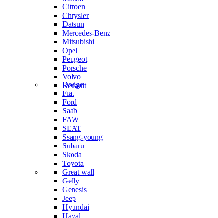
Citroen
Chrysler
Datsun
Mercedes-Benz
Mitsubishi
Opel
Peugeot
Porsche
Volvo
Dodge
Renault
Fiat
Ford
Saab
FAW
SEAT
Ssang-young
Subaru
Skoda
Toyota
Great wall
Gelly
Genesis
Jeep
Hyundai
Haval