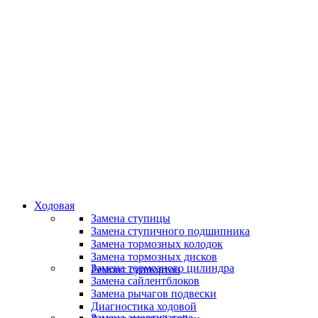
Работаем оперативно
Классные специалисты
Специалисты высокого уровня
Скидки и акции
Предоставляем скидки
Ходовая
Замена ступицы
Замена ступичного подшипника
Замена тормозных колодок
Замена тормозных дисков
Замена тормозного цилиндра
Ремонт суппортов
Замена сайлентблоков
Замена рычагов подвески
Диагностика ходовой
Замена амортизатора