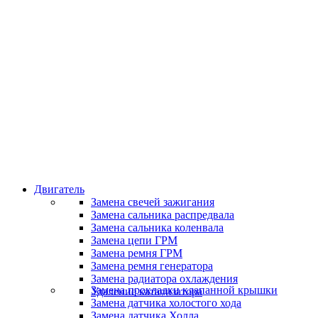
Классные специалисты
Специалисты высокого уровня
Скидки и акции
Предоставляем скидки
Двигатель
Замена свечей зажигания
Замена сальника распредвала
Замена сальника коленвала
Замена цепи ГРМ
Замена ремня ГРМ
Замена ремня генератора
Замена радиатора охлаждения
Замена прокладки клапанной крышки
Удаление катализатора
Замена датчика холостого хода
Замена датчика Холла