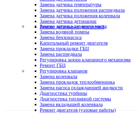
Замена датчика температуры
Замена датчика положения распредвала
Замена датчика положения коленвала
Замена датчика детонации
Замена датчика давления масла
Ремонт дизельных двигателей
Замена водяной помпы
Замена бензонасоса
Капитальный ремонт двигателя
Замена прокладки ГБЦ
Замена распредвала
Регулировка зазора клапанного механизма
Ремонт ГБЦ
Регулировка клапанов
Замена коленвала
Замена прокладок теплообменника
Замена насоса охлаждающей жидкости
Диагностика турбины
Диагностика топливной системы
Замена вкладышей коленвала
Ремонт двигателя (узловые работы)