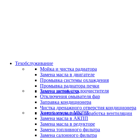
Скидки и акции
Предоставляем скидки
Техобслуживание
Мойка и чистка радиатора
Замена масла в двигателе
Промывка системы охлаждения
Промывка радиатора печки
Замена щеток стеклоочистителя
Замена антифриза
Отключения омывателя фар
Заправка кондиционера
Чистка дренажного отверстия кондиционера
Замена масла в МКПП
Антибактериальная обработка вентиляции
Замена масла в АКПП
Замена масла в редукторе
Замена топливного фильтра
Замена салонного фильтра