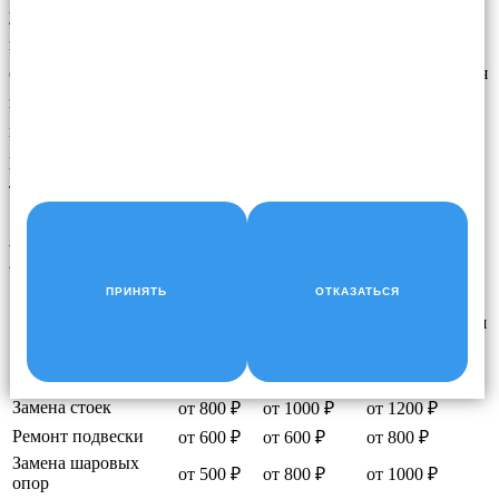
узлов в системе подвески могут оказать сильное влияние на
комфорт и управляемость автомобиля в целом. Другими
словами, если задние втулки на передних рычагах управления
изношены или есть проблема с втулками на задней подвеске,
возможно, что автомобиль будет иметь меньшую реакцию на
рулевое управление, плохую управляемость и устойчивость и
т.д.
НАШИ ЦЕНЫ
ПРИНЯТЬ
ОТКАЗАТЬСЯ
Услуга
Легковые
Кроссоверы
Внедорожники
Замена ШРУСов
от 1500 ₽
от 1800 ₽
от 2500 ₽
Замена пружин
от 500 ₽
от 800 ₽
от 1000 ₽
Замена стоек
от 800 ₽
от 1000 ₽
от 1200 ₽
Ремонт подвески
от 600 ₽
от 600 ₽
от 800 ₽
Замена шаровых
от 500 ₽
от 800 ₽
от 1000 ₽
опор