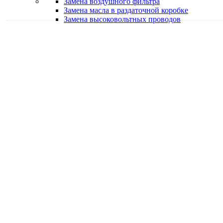
Замена воздушного фильтра
Замена масла в раздаточной коробке
Замена высоковольтных проводов
Качественная работа
Делаем работу с душой
Быстро и в срок
Работаем оперативно
Классные специалисты