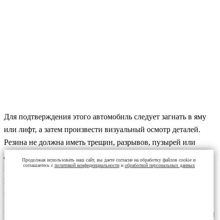
Для подтверждения этого автомобиль следует загнать в яму
или лифт, а затем произвести визуальный осмотр деталей.
Резина не должна иметь трещин, разрывов, пузырей или
других явных дефектов. Также важно проверять наличие
Продолжая использовать наш сайт, вы даете согласие на обработку файлов cookie и
соглашаетесь с
политикой конфиденциальности
и
обработкой персональных данных
возвратов. Если сайлентблок «зависнет», седла будут
постепенно разрушаться, что приведет к необходимости
замены всего рычага.
Важно понимать, что поломка или износ отдельных деталей и