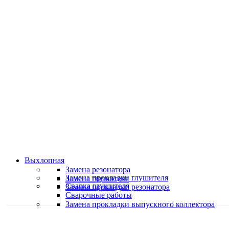
Классные специалисты
Специалисты высокого уровня
Скидки и акции
Предоставляем скидки
Выхлопная
Замена резонатора
Замена прокладки глушителя
Замена глушителя
Сварка глушителя
Замена прокладки резонатора
Сварочные работы
Замена прокладки выпускного коллектора