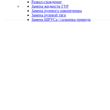
Развал-схождение
Замена жидкости ГУР
Замена рулевого наконечника
Замена рулевой тяги
Замена ШРУСа / сальника привода
Качественная работа
Делаем работу с душой
Быстро и в срок
Работаем оперативно