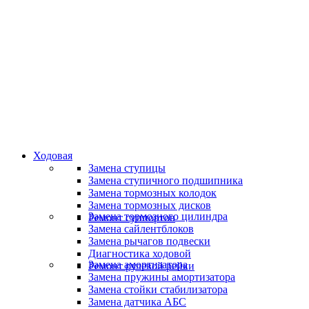
Специалисты высокого уровня
Скидки и акции
Предоставляем скидки
Ходовая
Замена ступицы
Замена ступичного подшипника
Замена тормозных колодок
Замена тормозных дисков
Замена тормозного цилиндра
Ремонт суппортов
Замена сайлентблоков
Замена рычагов подвески
Диагностика ходовой
Замена амортизатора
Ремонт рулевой рейки
Замена пружины амортизатора
Замена стойки стабилизатора
Замена датчика АБС