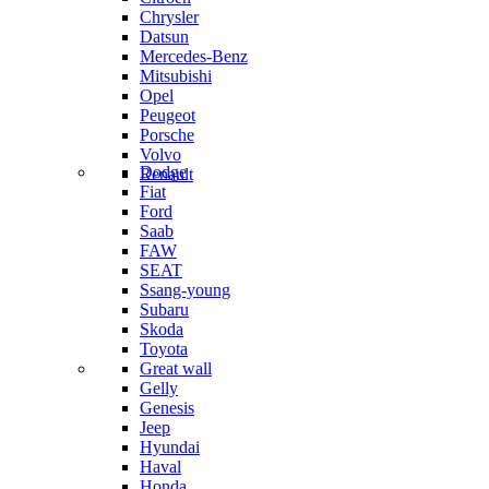
Chrysler
Datsun
Mercedes-Benz
Mitsubishi
Opel
Peugeot
Porsche
Volvo
Dodge
Renault
Fiat
Ford
Saab
FAW
SEAT
Ssang-young
Subaru
Skoda
Toyota
Great wall
Gelly
Genesis
Jeep
Hyundai
Haval
Honda