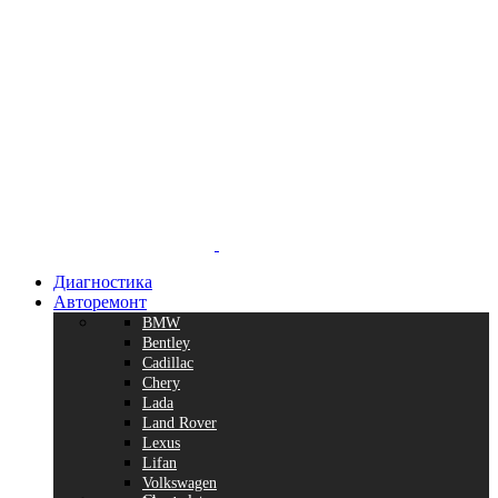
Диагностика
Авторемонт
BMW
Bentley
Cadillac
Chery
Lada
Land Rover
Lexus
Lifan
Volkswagen