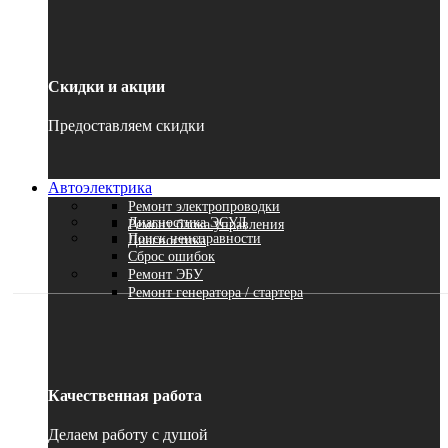
Скидки и акции
Предоставляем скидки
Автоэлектрика
Ремонт электропроводки
Диагностика ЭСУД
Ремонт блока управления
Поиск неисправности
Диагностика
Сброс ошибок
Ремонт ЭБУ
Ремонт генератора / стартера
Качественная работа
Делаем работу с душой