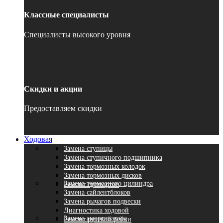
Классные специалисты
Специалисты высокого уровня
Скидки и акции
Предоставляем скидки
Ходовая
Замена ступицы
Замена ступичного подшипника
Замена тормозных колодок
Замена тормозных дисков
Замена тормозного цилиндра
Ремонт суппортов
Замена сайлентблоков
Замена рычагов подвески
Диагностика ходовой
Замена амортизатора
Ремонт рулевой рейки