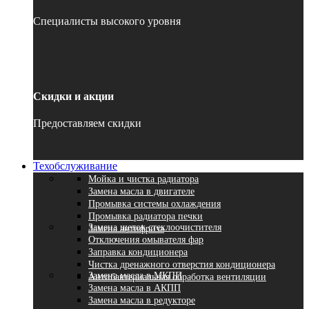
Специалисты высокого уровня
Скидки и акции
Предоставляем скидки
Техобслуживание
Мойка и чистка радиатора
Замена масла в двигателе
Промывка системы охлаждения
Промывка радиатора печки
Замена щеток стеклоочистителя
Замена антифриза
Отключения омывателя фар
Заправка кондиционера
Чистка дренажного отверстия кондиционера
Замена масла в МКПП
Антибактериальная обработка вентиляции
Замена масла в АКПП
Замена масла в редукторе