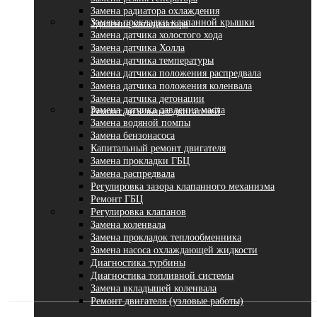
Замена радиатора охлаждения
Замена прокладки клапанной крышки
Удаление катализатора
Замена датчика холостого хода
Замена датчика Холла
Замена датчика температуры
Замена датчика положения распредвала
Замена датчика положения коленвала
Замена датчика детонации
Замена датчика давления масла
Ремонт дизельных двигателей
Замена водяной помпы
Замена бензонасоса
Капитальный ремонт двигателя
Замена прокладки ГБЦ
Замена распредвала
Регулировка зазора клапанного механизма
Ремонт ГБЦ
Регулировка клапанов
Замена коленвала
Замена прокладок теплообменника
Замена насоса охлаждающей жидкости
Диагностика турбины
Диагностика топливной системы
Замена вкладышей коленвала
Ремонт двигателя (узловые работы)