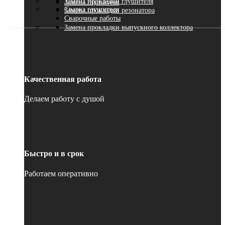
Замена прокладки глушителя
Замена глушителя
Сварка глушителя
Замена прокладки резонатора
Сварочные работы
Замена прокладки выпускного коллектора
Качественная работа
Делаем работу с душой
Быстро и в срок
Работаем оперативно