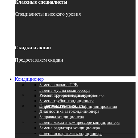
Классные специалисты
Специалисты высокого уровня
Скидки и акции
Предоставляем скидки
Кондиционер
Замена клапана ТРВ
Замена муфты компрессора
Ремонт трубок кондиционера
Замена компрессора кондиционера
Замена трубки кондиционера
Проверка герметичности
Опрессовка системы кондиционирования
Диагностика автокондиционера
Заправка кондиционера
Замена масла в компрессоре кондиционера
Замена радиатора кондиционера
Замена испарителя кондиционера