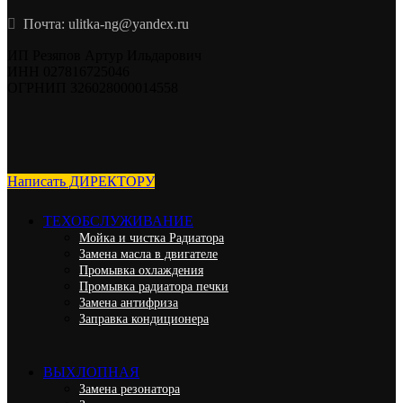
Почта: ulitka-ng@yandex.ru
ИП Резяпов Артур Ильдарович
ИНН 027816725046
ОГРНИП 326028000014558
Написать ДИРЕКТОРУ
ТЕХОБСЛУЖИВАНИЕ
Мойка и чистка Радиатора
Замена масла в двигателе
Промывка охлаждения
Промывка радиатора печки
Замена антифриза
Заправка кондиционера
ВЫХЛОПНАЯ
Замена резонатора