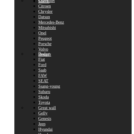
Chevrolet
Mazda
Citroen
Chrysler
Datsun
Mercedes-Benz
Mitsubishi
Opel
Peugeot
Porsche
Volvo
Dodge
Renault
Fiat
Ford
Saab
FAW
SEAT
Ssang-young
Subaru
Skoda
Toyota
Great wall
Gelly
Genesis
Jeep
Hyundai