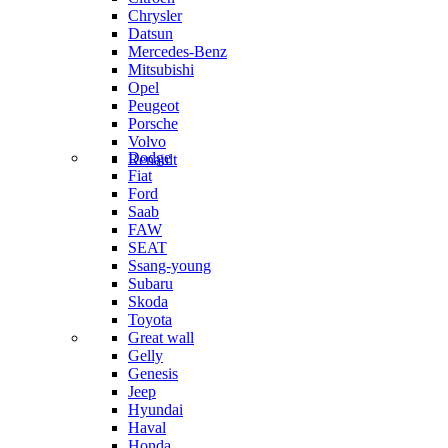
Chrysler
Datsun
Mercedes-Benz
Mitsubishi
Opel
Peugeot
Porsche
Volvo
Dodge
Renault
Fiat
Ford
Saab
FAW
SEAT
Ssang-young
Subaru
Skoda
Toyota
Great wall
Gelly
Genesis
Jeep
Hyundai
Haval
Honda