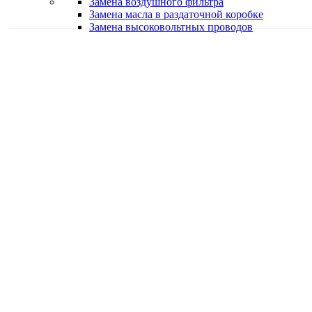
Замена воздушного фильтра
Замена масла в раздаточной коробке
Замена высоковольтных проводов
Качественная работа
Делаем работу с душой
Быстро и в срок
Работаем оперативно
Классные специалисты