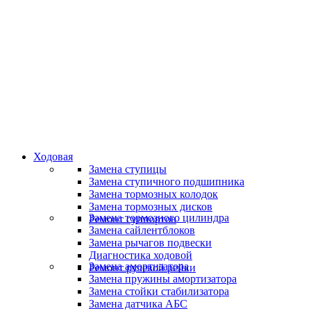
Специалисты высокого уровня
Скидки и акции
Предоставляем скидки
Ходовая
Замена ступицы
Замена ступичного подшипника
Замена тормозных колодок
Замена тормозных дисков
Замена тормозного цилиндра
Ремонт суппортов
Замена сайлентблоков
Замена рычагов подвески
Диагностика ходовой
Замена амортизатора
Ремонт рулевой рейки
Замена пружины амортизатора
Замена стойки стабилизатора
Замена датчика АБС