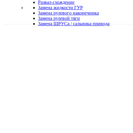
Развал-схождение
Замена жидкости ГУР
Замена рулевого наконечника
Замена рулевой тяги
Замена ШРУСа / сальника привода
Качественная работа
Делаем работу с душой
Быстро и в срок
Работаем оперативно