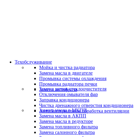
Скидки и акции
Предоставляем скидки
Техобслуживание
Мойка и чистка радиатора
Замена масла в двигателе
Промывка системы охлаждения
Промывка радиатора печки
Замена щеток стеклоочистителя
Замена антифриза
Отключения омывателя фар
Заправка кондиционера
Чистка дренажного отверстия кондиционера
Замена масла в МКПП
Антибактериальная обработка вентиляции
Замена масла в АКПП
Замена масла в редукторе
Замена топливного фильтра
Замена салонного фильтра