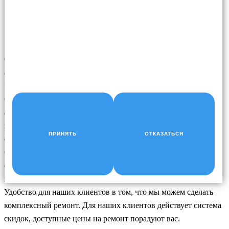
Сервис авторемонта Nice Garage предлагает услуги по
антибактериальная обработке системы вентиляции салона в
Уфе. Мы располагаем полным набором возможностей,
большим опытом, удобным оборудованием для ремонта
автомобилей . Проводим полную диагностику системы
вентиляции автомобиля, находим неисправности, предлагаем
ПРИНЯТЬ
ОТКАЗАТЬСЯ
оптимальный план работ. Наши сотрудники обладают
большим опытом, позволяющим выполнить даже самый
сложный ремонт. В основном ремонты производим по
ходовой части, автоэлектрике, механический ремонт.
Удобство для наших клиентов в том, что мы можем сделать
комплексный ремонт. Для наших клиентов действует система
скидок, доступные цены на ремонт порадуют вас.