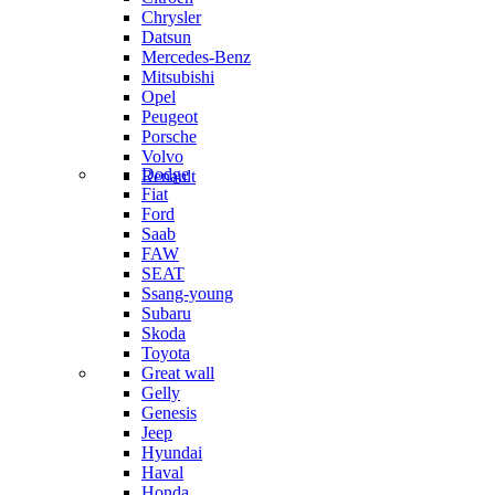
Chrysler
Datsun
Mercedes-Benz
Mitsubishi
Opel
Peugeot
Porsche
Volvo
Dodge
Renault
Fiat
Ford
Saab
FAW
SEAT
Ssang-young
Subaru
Skoda
Toyota
Great wall
Gelly
Genesis
Jeep
Hyundai
Haval
Honda