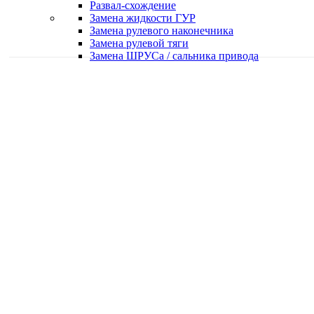
Развал-схождение
Замена жидкости ГУР
Замена рулевого наконечника
Замена рулевой тяги
Замена ШРУСа / сальника привода
Качественная работа
Делаем работу с душой
Быстро и в срок
Работаем оперативно