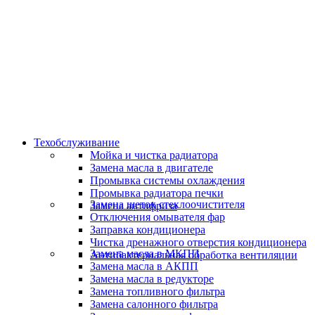
Скидки и акции
Предоставляем скидки
Техобслуживание
Мойка и чистка радиатора
Замена масла в двигателе
Промывка системы охлаждения
Промывка радиатора печки
Замена щеток стеклоочистителя
Замена антифриза
Отключения омывателя фар
Заправка кондиционера
Чистка дренажного отверстия кондиционера
Замена масла в МКПП
Антибактериальная обработка вентиляции
Замена масла в АКПП
Замена масла в редукторе
Замена топливного фильтра
Замена салонного фильтра