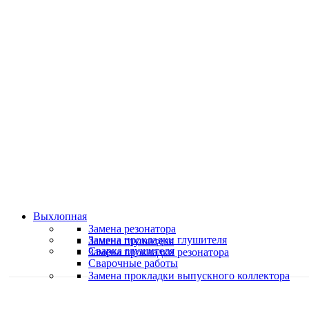
Классные специалисты
Специалисты высокого уровня
Скидки и акции
Предоставляем скидки
Выхлопная
Замена резонатора
Замена прокладки глушителя
Замена глушителя
Сварка глушителя
Замена прокладки резонатора
Сварочные работы
Замена прокладки выпускного коллектора