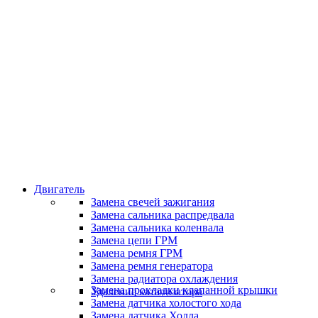
Классные специалисты
Специалисты высокого уровня
Скидки и акции
Предоставляем скидки
Двигатель
Замена свечей зажигания
Замена сальника распредвала
Замена сальника коленвала
Замена цепи ГРМ
Замена ремня ГРМ
Замена ремня генератора
Замена радиатора охлаждения
Замена прокладки клапанной крышки
Удаление катализатора
Замена датчика холостого хода
Замена датчика Холла