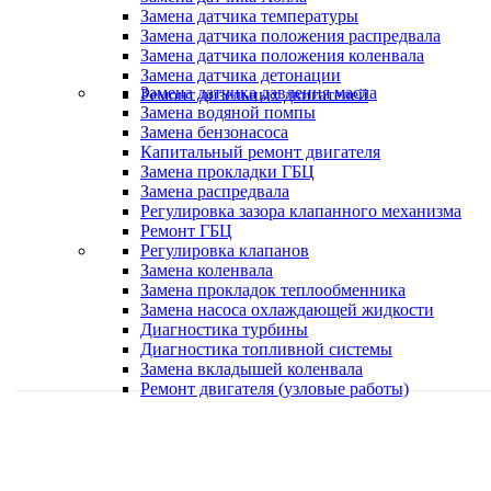
Замена датчика температуры
Замена датчика положения распредвала
Замена датчика положения коленвала
Замена датчика детонации
Замена датчика давления масла
Ремонт дизельных двигателей
Замена водяной помпы
Замена бензонасоса
Капитальный ремонт двигателя
Замена прокладки ГБЦ
Замена распредвала
Регулировка зазора клапанного механизма
Ремонт ГБЦ
Регулировка клапанов
Замена коленвала
Замена прокладок теплообменника
Замена насоса охлаждающей жидкости
Диагностика турбины
Диагностика топливной системы
Замена вкладышей коленвала
Ремонт двигателя (узловые работы)