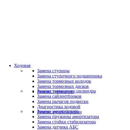
Специалисты высокого уровня
Скидки и акции
Предоставляем скидки
Ходовая
Замена ступицы
Замена ступичного подшипника
Замена тормозных колодок
Замена тормозных дисков
Замена тормозного цилиндра
Ремонт суппортов
Замена сайлентблоков
Замена рычагов подвески
Диагностика ходовой
Замена амортизатора
Ремонт рулевой рейки
Замена пружины амортизатора
Замена стойки стабилизатора
Замена датчика АБС