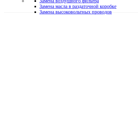
Замена воздушного фильтра
Замена масла в раздаточной коробке
Замена высоковольтных проводов
Качественная работа
Делаем работу с душой
Быстро и в срок
Работаем оперативно
Классные специалисты