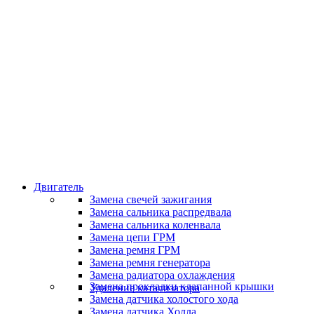
Классные специалисты
Специалисты высокого уровня
Скидки и акции
Предоставляем скидки
Двигатель
Замена свечей зажигания
Замена сальника распредвала
Замена сальника коленвала
Замена цепи ГРМ
Замена ремня ГРМ
Замена ремня генератора
Замена радиатора охлаждения
Замена прокладки клапанной крышки
Удаление катализатора
Замена датчика холостого хода
Замена датчика Холла