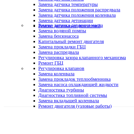
Замена датчика температуры
Замена датчика положения распредвала
Замена датчика положения коленвала
Замена датчика детонации
Замена датчика давления масла
Ремонт дизельных двигателей
Замена водяной помпы
Замена бензонасоса
Капитальный ремонт двигателя
Замена прокладки ГБЦ
Замена распредвала
Регулировка зазора клапанного механизма
Ремонт ГБЦ
Регулировка клапанов
Замена коленвала
Замена прокладок теплообменника
Замена насоса охлаждающей жидкости
Диагностика турбины
Диагностика топливной системы
Замена вкладышей коленвала
Ремонт двигателя (узловые работы)