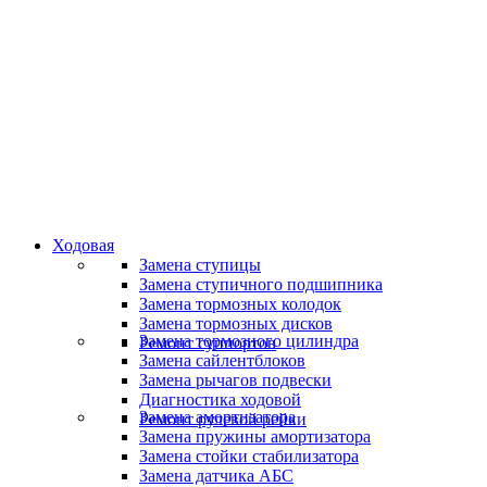
Специалисты высокого уровня
Скидки и акции
Предоставляем скидки
Ходовая
Замена ступицы
Замена ступичного подшипника
Замена тормозных колодок
Замена тормозных дисков
Замена тормозного цилиндра
Ремонт суппортов
Замена сайлентблоков
Замена рычагов подвески
Диагностика ходовой
Замена амортизатора
Ремонт рулевой рейки
Замена пружины амортизатора
Замена стойки стабилизатора
Замена датчика АБС