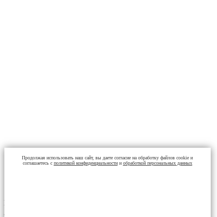
Продолжая использовать наш сайт, вы даете согласие на обработку файлов cookie и
соглашаетесь с
политикой конфиденциальности
и
обработкой персональных данных
Поскольку системы кондиционирования делаются меньше и
эффективнее, то и их компоненты тоже. Одним из