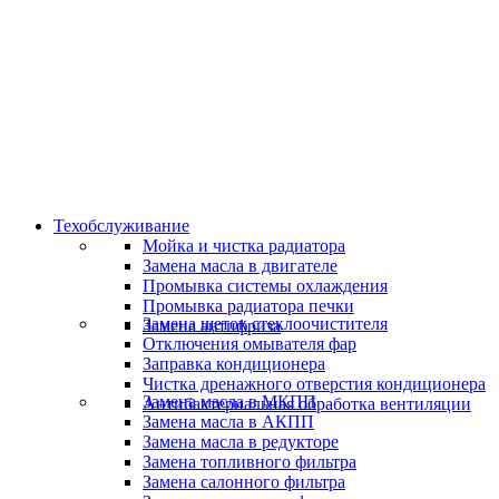
Скидки и акции
Предоставляем скидки
Техобслуживание
Мойка и чистка радиатора
Замена масла в двигателе
Промывка системы охлаждения
Промывка радиатора печки
Замена щеток стеклоочистителя
Замена антифриза
Отключения омывателя фар
Заправка кондиционера
Чистка дренажного отверстия кондиционера
Замена масла в МКПП
Антибактериальная обработка вентиляции
Замена масла в АКПП
Замена масла в редукторе
Замена топливного фильтра
Замена салонного фильтра