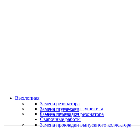
Классные специалисты
Специалисты высокого уровня
Скидки и акции
Предоставляем скидки
Выхлопная
Замена резонатора
Замена прокладки глушителя
Замена глушителя
Сварка глушителя
Замена прокладки резонатора
Сварочные работы
Замена прокладки выпускного коллектора