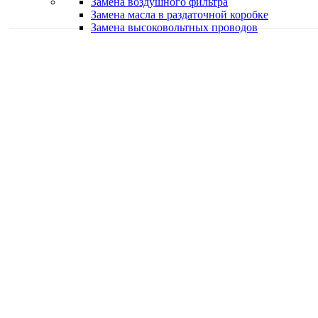
Замена воздушного фильтра
Замена масла в раздаточной коробке
Замена высоковольтных проводов
Качественная работа
Делаем работу с душой
Быстро и в срок
Работаем оперативно
Классные специалисты