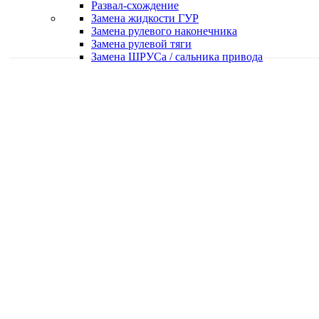
Развал-схождение
Замена жидкости ГУР
Замена рулевого наконечника
Замена рулевой тяги
Замена ШРУСа / сальника привода
Качественная работа
Делаем работу с душой
Быстро и в срок
Работаем оперативно