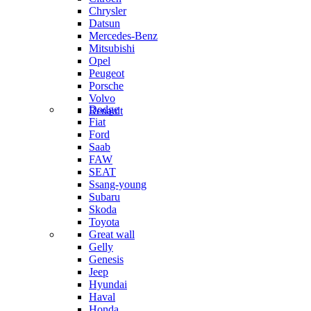
Chrysler
Datsun
Mercedes-Benz
Mitsubishi
Opel
Peugeot
Porsche
Volvo
Dodge
Renault
Fiat
Ford
Saab
FAW
SEAT
Ssang-young
Subaru
Skoda
Toyota
Great wall
Gelly
Genesis
Jeep
Hyundai
Haval
Honda