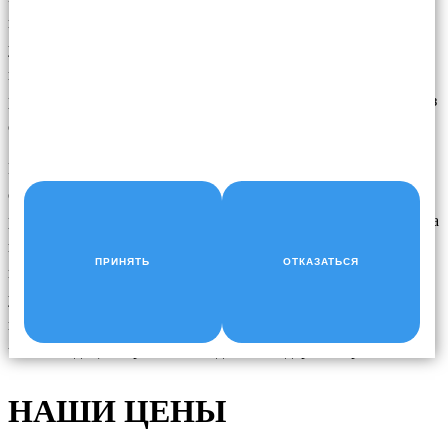
компонентов, размеры которого с годами значительно
уменьшились, является испаритель, расположенный под
приборной панелью. Этот компонент очень похож на
радиатор по конструкции и отвечает за отвод тепла и влаги из
салона.
Если испаритель кондиционера вашего автомобиля вышел из
строя, вы все равно можете управлять автомобилем, но не
рекомендуется запускать систему кондиционирования воздуха
вашего автомобиля со сломанным испарителем. Мы советуем
ПРИНЯТЬ
ОТКАЗАТЬСЯ
вам прекратить использование кондиционера, пока не будет
устранена проблема, потому что он не только начнет
вырабатывать теплый воздух, но и может повредить другие
части кондиционера, что обойдется вам дороже в ремонте.
НАШИ ЦЕНЫ