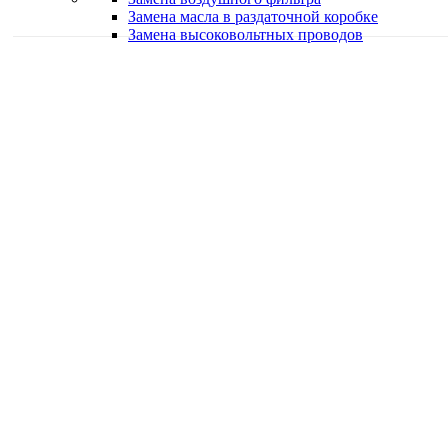
Замена масла в раздаточной коробке
Замена высоковольтных проводов
Качественная работа
Делаем работу с душой
Быстро и в срок
Работаем оперативно
Классные специалисты