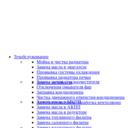
Скидки и акции
Предоставляем скидки
Техобслуживание
Мойка и чистка радиатора
Замена масла в двигателе
Промывка системы охлаждения
Промывка радиатора печки
Замена щеток стеклоочистителя
Замена антифриза
Отключения омывателя фар
Заправка кондиционера
Чистка дренажного отверстия кондиционера
Замена масла в МКПП
Антибактериальная обработка вентиляции
Замена масла в АКПП
Замена масла в редукторе
Замена топливного фильтра
Замена салонного фильтра
Замена воздушного фильтра