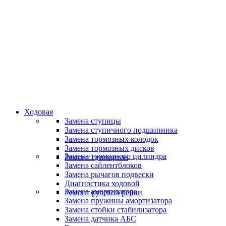
Специалисты высокого уровня
Скидки и акции
Предоставляем скидки
Ходовая
Замена ступицы
Замена ступичного подшипника
Замена тормозных колодок
Замена тормозных дисков
Замена тормозного цилиндра
Ремонт суппортов
Замена сайлентблоков
Замена рычагов подвески
Диагностика ходовой
Замена амортизатора
Ремонт рулевой рейки
Замена пружины амортизатора
Замена стойки стабилизатора
Замена датчика АБС