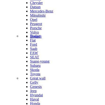
Chrysler
Datsun
Mercedes-Benz
Mitsubishi
Opel
Peugeot
Porsche
Volvo
Dodge
Renault
Fiat
Ford
Saab
FAW
SEAT
Ssang-young
Subaru
Skoda
Toyota
Great wall
Gelly
Genesis
Jeep
Hyundai
Haval
Honda