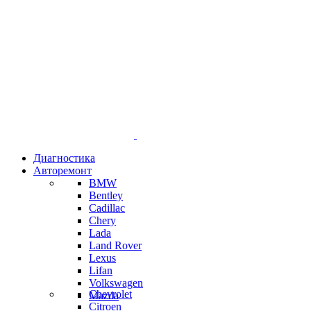
Диагностика
Авторемонт
BMW
Bentley
Cadillac
Chery
Lada
Land Rover
Lexus
Lifan
Volkswagen
Chevrolet
Mazda
Citroen