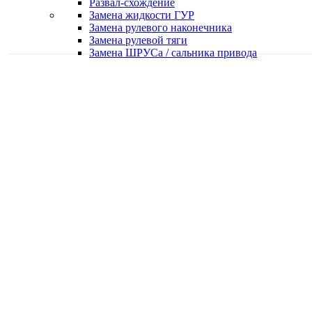
Развал-схождение
Замена жидкости ГУР
Замена рулевого наконечника
Замена рулевой тяги
Замена ШРУСа / сальника привода
Качественная работа
Делаем работу с душой
Быстро и в срок
Работаем оперативно