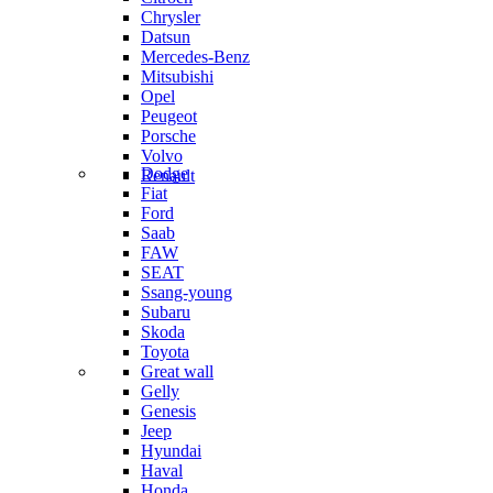
Chrysler
Datsun
Mercedes-Benz
Mitsubishi
Opel
Peugeot
Porsche
Volvo
Dodge
Renault
Fiat
Ford
Saab
FAW
SEAT
Ssang-young
Subaru
Skoda
Toyota
Great wall
Gelly
Genesis
Jeep
Hyundai
Haval
Honda