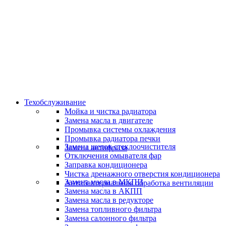
Скидки и акции
Предоставляем скидки
Техобслуживание
Мойка и чистка радиатора
Замена масла в двигателе
Промывка системы охлаждения
Промывка радиатора печки
Замена щеток стеклоочистителя
Замена антифриза
Отключения омывателя фар
Заправка кондиционера
Чистка дренажного отверстия кондиционера
Замена масла в МКПП
Антибактериальная обработка вентиляции
Замена масла в АКПП
Замена масла в редукторе
Замена топливного фильтра
Замена салонного фильтра