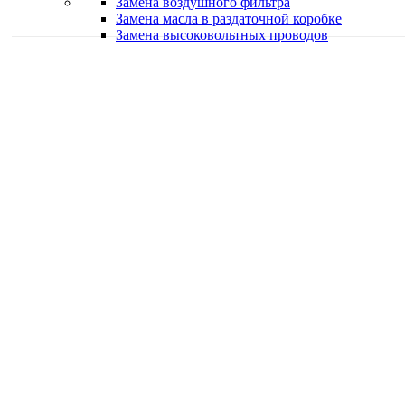
Замена воздушного фильтра
Замена масла в раздаточной коробке
Замена высоковольтных проводов
Качественная работа
Делаем работу с душой
Быстро и в срок
Работаем оперативно
Классные специалисты