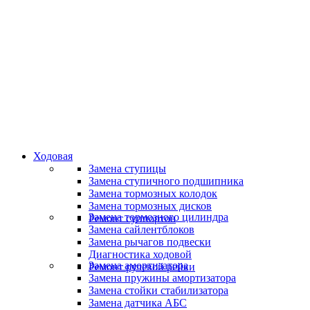
Специалисты высокого уровня
Скидки и акции
Предоставляем скидки
Ходовая
Замена ступицы
Замена ступичного подшипника
Замена тормозных колодок
Замена тормозных дисков
Замена тормозного цилиндра
Ремонт суппортов
Замена сайлентблоков
Замена рычагов подвески
Диагностика ходовой
Замена амортизатора
Ремонт рулевой рейки
Замена пружины амортизатора
Замена стойки стабилизатора
Замена датчика АБС