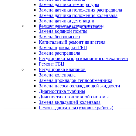
Замена датчика температуры
Замена датчика положения распредвала
Замена датчика положения коленвала
Замена датчика детонации
Замена датчика давления масла
Ремонт дизельных двигателей
Замена водяной помпы
Замена бензонасоса
Капитальный ремонт двигателя
Замена прокладки ГБЦ
Замена распредвала
Регулировка зазора клапанного механизма
Ремонт ГБЦ
Регулировка клапанов
Замена коленвала
Замена прокладок теплообменника
Замена насоса охлаждающей жидкости
Диагностика турбины
Диагностика топливной системы
Замена вкладышей коленвала
Ремонт двигателя (узловые работы)