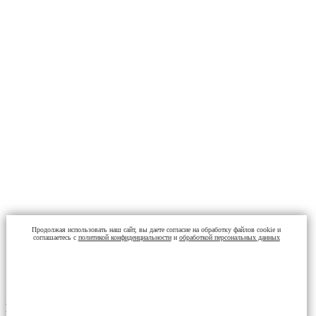
Продолжая использовать наш сайт, вы даете согласие на обработку файлов cookie и
соглашаетесь с
политикой конфиденциальности
и
обработкой персональных данных
Насосы охлаждающей жидкости изнашиваются с возрастом.