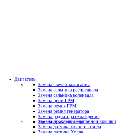
Классные специалисты
Специалисты высокого уровня
Скидки и акции
Предоставляем скидки
Двигатель
Замена свечей зажигания
Замена сальника распредвала
Замена сальника коленвала
Замена цепи ГРМ
Замена ремня ГРМ
Замена ремня генератора
Замена радиатора охлаждения
Замена прокладки клапанной крышки
Удаление катализатора
Замена датчика холостого хода
Замена датчика Холла