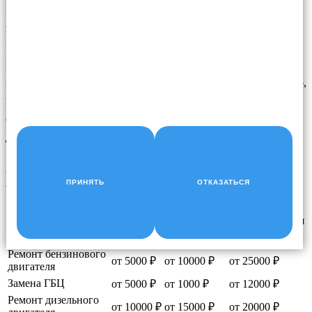
Изношенный
насос
может протекать вокруг
шпинделя
, и в
этом случае возникают следы протечек в передней
части двигателя и медленная потеря
охлаждающей
жидкости .
Насос охлаждающей жидкости также может дребезжать при
вращении — не путайте этот шум со скрежетом ослабленного,
проскальзывающего ремня. Чтобы проверить, нет ли износа,
обратитесь в Nice Garage, что бы наши специалисты провели
диагностику вашего автомобиля.
НАШИ ЦЕНЫ
ПРИНЯТЬ
ОТКАЗАТЬСЯ
Услуга
Легковые
Кроссоверы
Внедорожники
Замена ремня ГРМ
от 2000 ₽
от 4000 ₽
от 6000 ₽
Ремонт бензинового
от 5000 ₽
от 10000 ₽
от 25000 ₽
двигателя
Замена ГБЦ
от 5000 ₽
от 1000 ₽
от 12000 ₽
Ремонт дизельного
от 10000 ₽
от 15000 ₽
от 20000 ₽