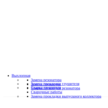
Классные специалисты
Специалисты высокого уровня
Скидки и акции
Предоставляем скидки
Выхлопная
Замена резонатора
Замена прокладки глушителя
Замена глушителя
Сварка глушителя
Замена прокладки резонатора
Сварочные работы
Замена прокладки выпускного коллектора