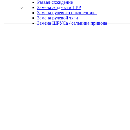
Развал-схождение
Замена жидкости ГУР
Замена рулевого наконечника
Замена рулевой тяги
Замена ШРУСа / сальника привода
Качественная работа
Делаем работу с душой
Быстро и в срок
Работаем оперативно