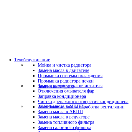
Скидки и акции
Предоставляем скидки
Техобслуживание
Мойка и чистка радиатора
Замена масла в двигателе
Промывка системы охлаждения
Промывка радиатора печки
Замена щеток стеклоочистителя
Замена антифриза
Отключения омывателя фар
Заправка кондиционера
Чистка дренажного отверстия кондиционера
Замена масла в МКПП
Антибактериальная обработка вентиляции
Замена масла в АКПП
Замена масла в редукторе
Замена топливного фильтра
Замена салонного фильтра