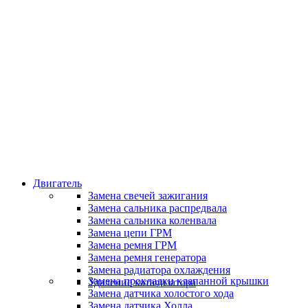
Классные специалисты
Специалисты высокого уровня
Скидки и акции
Предоставляем скидки
Двигатель
Замена свечей зажигания
Замена сальника распредвала
Замена сальника коленвала
Замена цепи ГРМ
Замена ремня ГРМ
Замена ремня генератора
Замена радиатора охлаждения
Замена прокладки клапанной крышки
Удаление катализатора
Замена датчика холостого хода
Замена датчика Холла