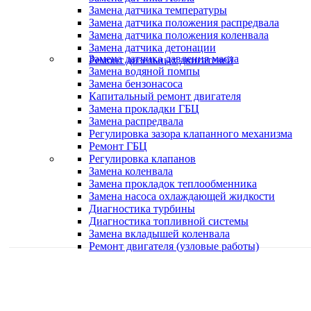
Замена датчика температуры
Замена датчика положения распредвала
Замена датчика положения коленвала
Замена датчика детонации
Замена датчика давления масла
Ремонт дизельных двигателей
Замена водяной помпы
Замена бензонасоса
Капитальный ремонт двигателя
Замена прокладки ГБЦ
Замена распредвала
Регулировка зазора клапанного механизма
Ремонт ГБЦ
Регулировка клапанов
Замена коленвала
Замена прокладок теплообменника
Замена насоса охлаждающей жидкости
Диагностика турбины
Диагностика топливной системы
Замена вкладышей коленвала
Ремонт двигателя (узловые работы)