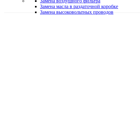
Замена воздушного фильтра
Замена масла в раздаточной коробке
Замена высоковольтных проводов
Качественная работа
Делаем работу с душой
Быстро и в срок
Работаем оперативно
Классные специалисты