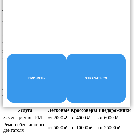
Требования к пробегу отсутствуют, прокладку клапанной
крышки необходимо заменить только в случае ее протечки.
Если прокладка клапанной крышки старая, ее также часто
заменяют во время капитального ремонта двигателя. У
многих автомобилей с большим пробегом наблюдается
некоторое «потение» в области клапанной крышки, что
является нормальным явлением. Если двигатель не теряет
масло, на месте парковки нет капель масла и нет запаха
горелого масла под капотом, это не большая проблема.
ПРИНЯТЬ
ОТКАЗАТЬСЯ
НАШИ ЦЕНЫ
Услуга
Легковые
Кроссоверы
Внедорожники
Замена ремня ГРМ
от 2000 ₽
от 4000 ₽
от 6000 ₽
Ремонт бензинового
от 5000 ₽
от 10000 ₽
от 25000 ₽
двигателя