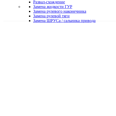
Развал-схождение
Замена жидкости ГУР
Замена рулевого наконечника
Замена рулевой тяги
Замена ШРУСа / сальника привода
Качественная работа
Делаем работу с душой
Быстро и в срок
Работаем оперативно