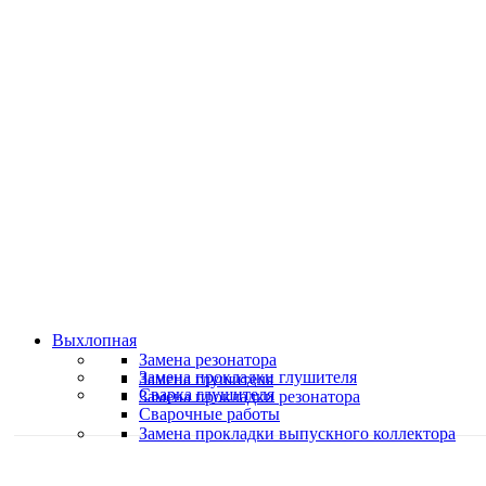
Классные специалисты
Специалисты высокого уровня
Скидки и акции
Предоставляем скидки
Выхлопная
Замена резонатора
Замена прокладки глушителя
Замена глушителя
Сварка глушителя
Замена прокладки резонатора
Сварочные работы
Замена прокладки выпускного коллектора