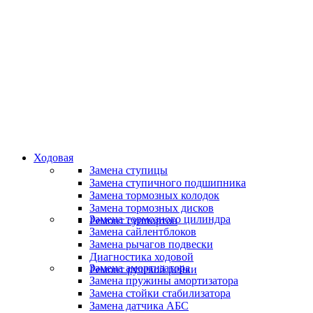
Специалисты высокого уровня
Скидки и акции
Предоставляем скидки
Ходовая
Замена ступицы
Замена ступичного подшипника
Замена тормозных колодок
Замена тормозных дисков
Замена тормозного цилиндра
Ремонт суппортов
Замена сайлентблоков
Замена рычагов подвески
Диагностика ходовой
Замена амортизатора
Ремонт рулевой рейки
Замена пружины амортизатора
Замена стойки стабилизатора
Замена датчика АБС