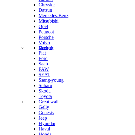
Chrysler
Datsun
Mercedes-Benz
Mitsubishi
Opel
Peugeot
Porsche
Volvo
Dodge
Renault
Fiat
Ford
Saab
FAW
SEAT
Ssang-young
Subaru
Skoda
Toyota
Great wall
Gelly
Genesis
Jeep
Hyundai
Haval
Honda