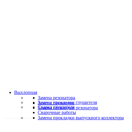
Классные специалисты
Специалисты высокого уровня
Скидки и акции
Предоставляем скидки
Выхлопная
Замена резонатора
Замена прокладки глушителя
Замена глушителя
Сварка глушителя
Замена прокладки резонатора
Сварочные работы
Замена прокладки выпускного коллектора