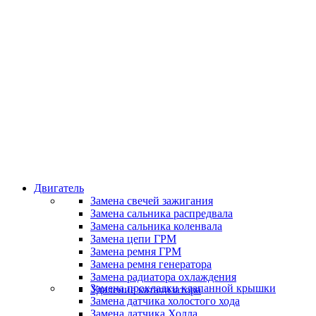
Классные специалисты
Специалисты высокого уровня
Скидки и акции
Предоставляем скидки
Двигатель
Замена свечей зажигания
Замена сальника распредвала
Замена сальника коленвала
Замена цепи ГРМ
Замена ремня ГРМ
Замена ремня генератора
Замена радиатора охлаждения
Замена прокладки клапанной крышки
Удаление катализатора
Замена датчика холостого хода
Замена датчика Холла