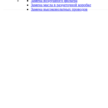
Замена воздушного фильтра
Замена масла в раздаточной коробке
Замена высоковольтных проводов
Качественная работа
Делаем работу с душой
Быстро и в срок
Работаем оперативно
Классные специалисты