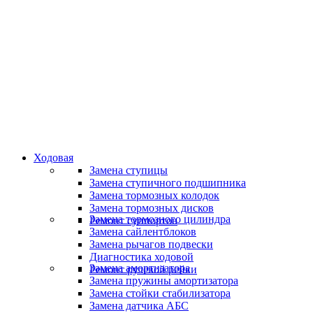
Специалисты высокого уровня
Скидки и акции
Предоставляем скидки
Ходовая
Замена ступицы
Замена ступичного подшипника
Замена тормозных колодок
Замена тормозных дисков
Замена тормозного цилиндра
Ремонт суппортов
Замена сайлентблоков
Замена рычагов подвески
Диагностика ходовой
Замена амортизатора
Ремонт рулевой рейки
Замена пружины амортизатора
Замена стойки стабилизатора
Замена датчика АБС