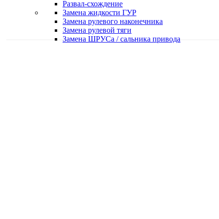
Развал-схождение
Замена жидкости ГУР
Замена рулевого наконечника
Замена рулевой тяги
Замена ШРУСа / сальника привода
Качественная работа
Делаем работу с душой
Быстро и в срок
Работаем оперативно