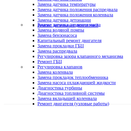
Замена датчика температуры
Замена датчика положения распредвала
Замена датчика положения коленвала
Замена датчика детонации
Замена датчика давления масла
Ремонт дизельных двигателей
Замена водяной помпы
Замена бензонасоса
Капитальный ремонт двигателя
Замена прокладки ГБЦ
Замена распредвала
Регулировка зазора клапанного механизма
Ремонт ГБЦ
Регулировка клапанов
Замена коленвала
Замена прокладок теплообменника
Замена насоса охлаждающей жидкости
Диагностика турбины
Диагностика топливной системы
Замена вкладышей коленвала
Ремонт двигателя (узловые работы)