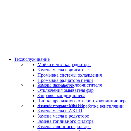
Скидки и акции
Предоставляем скидки
Техобслуживание
Мойка и чистка радиатора
Замена масла в двигателе
Промывка системы охлаждения
Промывка радиатора печки
Замена щеток стеклоочистителя
Замена антифриза
Отключения омывателя фар
Заправка кондиционера
Чистка дренажного отверстия кондиционера
Замена масла в МКПП
Антибактериальная обработка вентиляции
Замена масла в АКПП
Замена масла в редукторе
Замена топливного фильтра
Замена салонного фильтра