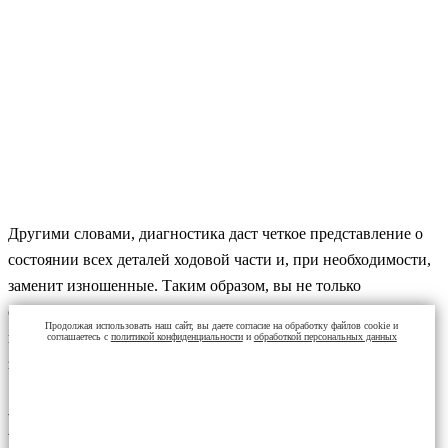
Другими словами, диагностика даст четкое представление о
состоянии всех деталей ходовой части и, при необходимости,
заменит изношенные. Таким образом, вы не только
сэкономите приличную сумму, но и приобретете уверенность
Продолжая использовать наш сайт, вы даете согласие на обработку файлов cookie и
в том, что автомобиль не попадет в аварийную ситуацию из-
соглашаетесь с
политикой конфиденциальности
и
обработкой персональных данных
за резко поврежденной детали.
НАШИ ЦЕНЫ