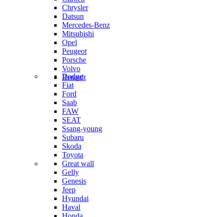
Chrysler
Datsun
Mercedes-Benz
Mitsubishi
Opel
Peugeot
Porsche
Volvo
Dodge
Renault
Fiat
Ford
Saab
FAW
SEAT
Ssang-young
Subaru
Skoda
Toyota
Great wall
Gelly
Genesis
Jeep
Hyundai
Haval
Honda