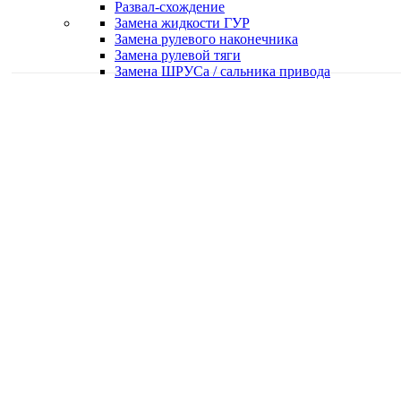
Развал-схождение
Замена жидкости ГУР
Замена рулевого наконечника
Замена рулевой тяги
Замена ШРУСа / сальника привода
Качественная работа
Делаем работу с душой
Быстро и в срок
Работаем оперативно