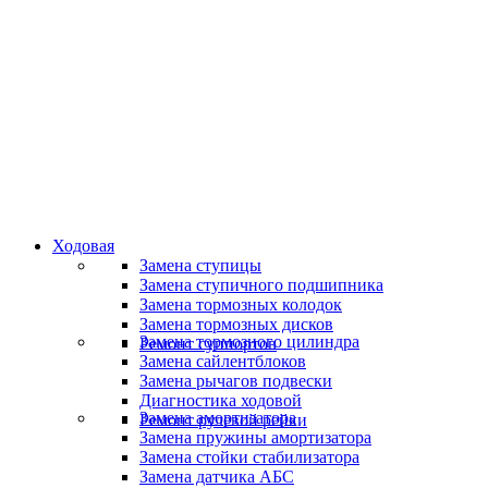
Специалисты высокого уровня
Скидки и акции
Предоставляем скидки
Ходовая
Замена ступицы
Замена ступичного подшипника
Замена тормозных колодок
Замена тормозных дисков
Замена тормозного цилиндра
Ремонт суппортов
Замена сайлентблоков
Замена рычагов подвески
Диагностика ходовой
Замена амортизатора
Ремонт рулевой рейки
Замена пружины амортизатора
Замена стойки стабилизатора
Замена датчика АБС