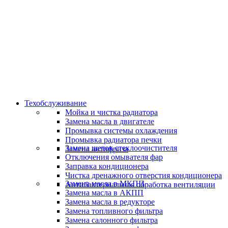
Скидки и акции
Предоставляем скидки
Техобслуживание
Мойка и чистка радиатора
Замена масла в двигателе
Промывка системы охлаждения
Промывка радиатора печки
Замена щеток стеклоочистителя
Замена антифриза
Отключения омывателя фар
Заправка кондиционера
Чистка дренажного отверстия кондиционера
Замена масла в МКПП
Антибактериальная обработка вентиляции
Замена масла в АКПП
Замена масла в редукторе
Замена топливного фильтра
Замена салонного фильтра