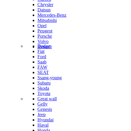
Chrysler
Datsun
Mercedes-Benz
Mitsubishi
Opel
Peugeot
Porsche
Volvo
Dodge
Renault
Fiat
Ford
Saab
FAW
SEAT
Ssang-young
Subaru
Skoda
Toyota
Great wall
Gelly
Genesis
Jeep
Hyundai
Haval
Honda