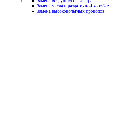
Замена воздушного фильтра
Замена масла в раздаточной коробке
Замена высоковольтных проводов
Качественная работа
Делаем работу с душой
Быстро и в срок
Работаем оперативно
Классные специалисты