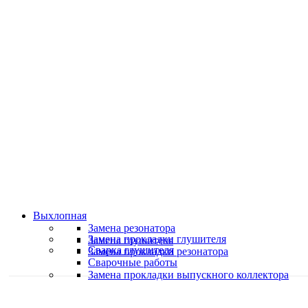
Классные специалисты
Специалисты высокого уровня
Скидки и акции
Предоставляем скидки
Выхлопная
Замена резонатора
Замена прокладки глушителя
Замена глушителя
Сварка глушителя
Замена прокладки резонатора
Сварочные работы
Замена прокладки выпускного коллектора