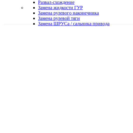
Развал-схождение
Замена жидкости ГУР
Замена рулевого наконечника
Замена рулевой тяги
Замена ШРУСа / сальника привода
Качественная работа
Делаем работу с душой
Быстро и в срок
Работаем оперативно