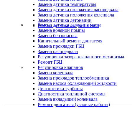
Замена датчика температуры
Замена датчика положения распредвала
Замена датчика положения коленвала
Замена датчика детонации
Замена датчика давления масла
Ремонт дизельных двигателей
Замена водяной помпы
Замена бензонасоса
Капитальный ремонт двигателя
Замена прокладки ГБЦ
Замена распредвала
Регулировка зазора клапанного механизма
Ремонт ГБЦ
Регулировка клапанов
Замена коленвала
Замена прокладок теплообменника
Замена насоса охлаждающей жидкости
Диагностика турбины
Диагностика топливной системы
Замена вкладышей коленвала
Ремонт двигателя (узловые работы)