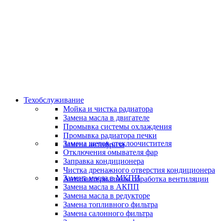
Скидки и акции
Предоставляем скидки
Техобслуживание
Мойка и чистка радиатора
Замена масла в двигателе
Промывка системы охлаждения
Промывка радиатора печки
Замена щеток стеклоочистителя
Замена антифриза
Отключения омывателя фар
Заправка кондиционера
Чистка дренажного отверстия кондиционера
Замена масла в МКПП
Антибактериальная обработка вентиляции
Замена масла в АКПП
Замена масла в редукторе
Замена топливного фильтра
Замена салонного фильтра