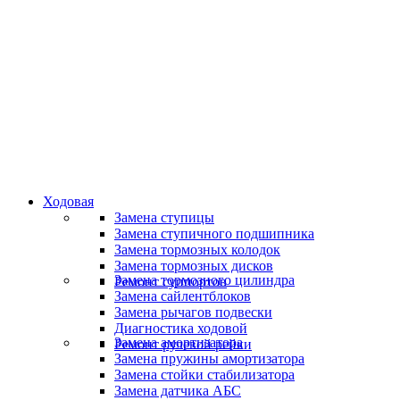
Специалисты высокого уровня
Скидки и акции
Предоставляем скидки
Ходовая
Замена ступицы
Замена ступичного подшипника
Замена тормозных колодок
Замена тормозных дисков
Замена тормозного цилиндра
Ремонт суппортов
Замена сайлентблоков
Замена рычагов подвески
Диагностика ходовой
Замена амортизатора
Ремонт рулевой рейки
Замена пружины амортизатора
Замена стойки стабилизатора
Замена датчика АБС