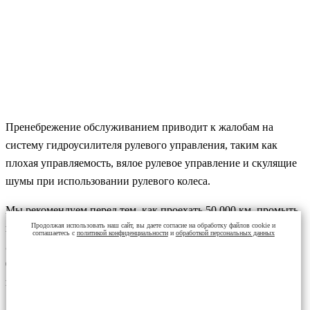
Пренебрежение обслуживанием приводит к жалобам на
систему гидроусилителя рулевого управления, таким как
плохая управляемость, вялое рулевое управление и скулящие
шумы при использовании рулевого колеса.
Мы рекомендуем перед тем, как проехать 50 000 км, промыть
Продолжая использовать наш сайт, вы даете согласие на обработку файлов cookie и
и слить жидкость для гидроусилителя рулевого управления.
соглашаетесь с
политикой конфиденциальности
и
обработкой персональных данных
Затем, после первого раза, вы должны делать это каждые 50
000 км или в соответствии с рекомендациями производителя
вашего автомобиля.