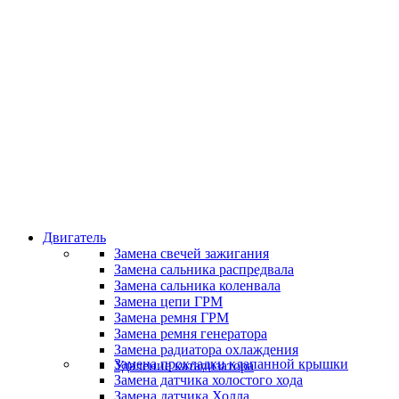
Классные специалисты
Специалисты высокого уровня
Скидки и акции
Предоставляем скидки
Двигатель
Замена свечей зажигания
Замена сальника распредвала
Замена сальника коленвала
Замена цепи ГРМ
Замена ремня ГРМ
Замена ремня генератора
Замена радиатора охлаждения
Замена прокладки клапанной крышки
Удаление катализатора
Замена датчика холостого хода
Замена датчика Холла