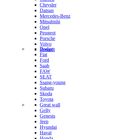
Chrysler
Datsun
Mercedes-Benz
Mitsubishi
Opel
Peugeot
Porsche
Volvo
Dodge
Renault
Fiat
Ford
Saab
FAW
SEAT
Ssang-young
Subaru
Skoda
Toyota
Great wall
Gelly
Genesis
Jeep
Hyundai
Haval
Honda